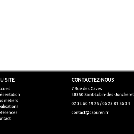
U SITE
CONTACTEZ-NOUS
cueil
7 Rue des Caves
ésentation
28350 Saint-Lubin-des-Jonchere
s métiers
02 32 60 19 25 / 06 23 81 56 34
alisations
éférences
contact@capuren.fr
ontact