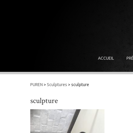
ACCUEIL
PR
PUREN
>
Sculptures
>
sculpture
sculpture