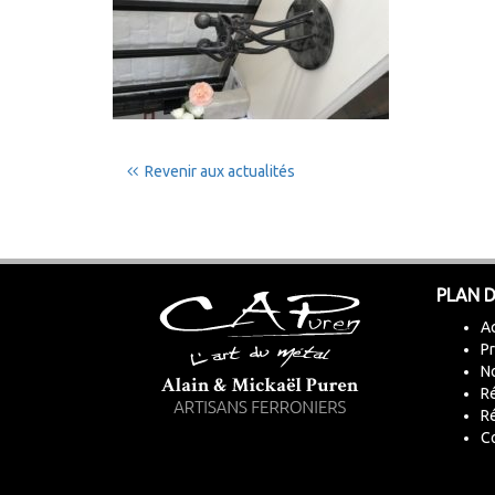
Revenir aux actualités
PLAN D
Ac
Pr
No
Ré
R
C