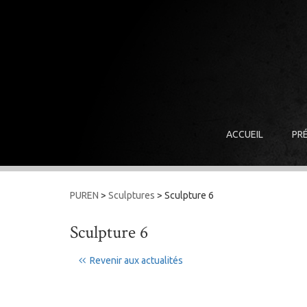
ACCUEIL
PR
PUREN
>
Sculptures
>
Sculpture 6
Sculpture 6
Revenir aux actualités