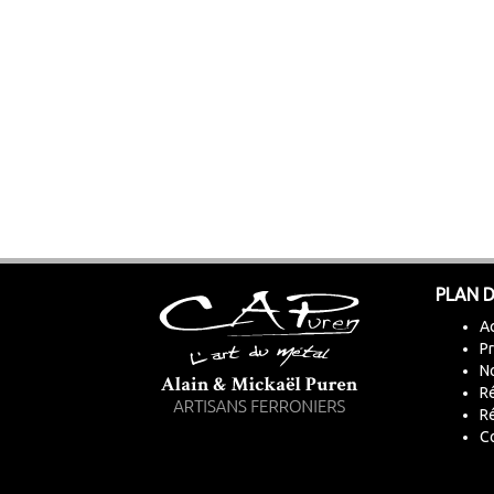
PLAN D
Ac
Pr
No
Ré
R
C