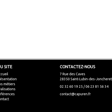
U SITE
CONTACTEZ-NOUS
cueil
7 Rue des Caves
ésentation
28350 Saint-Lubin-des-Jonchere
s métiers
02 32 60 19 25 / 06 23 81 56 34
alisations
éférences
contact@capuren.fr
ontact