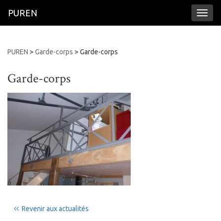
PUREN
Toggl
naviga
PUREN
>
Garde-corps
>
Garde-corps
Garde-corps
Revenir aux actualités